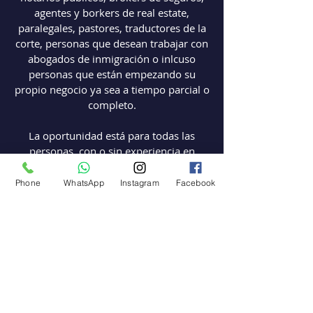
agentes y borkers de real estate,
paralegales, pastores, traductores de la
corte, personas que desean trabajar con
abogados de inmigración o inlcuso
personas que están empezando su
propio negocio ya sea a tiempo parcial o
completo.
La oportunidad está para todas las
personas, con o sin experiencia en
inmigración, que desean contribuir a la
comunidad brindando servicios
Phone
WhatsApp
Instagram
Facebook
profesionales de altamente necesitados.
Aquí empieza el camino hacia una
carrera exitosa como Consultor de
Inmigración!
Infórmese y reserve su espacio para esta
gran oportunidad, los cupos son
limitados, llame hoy !