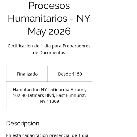
Procesos
Humanitarios - NY
May 2026
Certificación de 1 día para Preparadores
de Documentos
Desde
150
Finalizado
F
Desde $150
US
dollars
i
n
Hampton Inn NY-LaGuardia Airport,
a
102-40 Ditmars Blvd, East Elmhurst,
l
NY 11369
i
z
a
d
Descripción
o
En esta capacitación presencial de 1 día