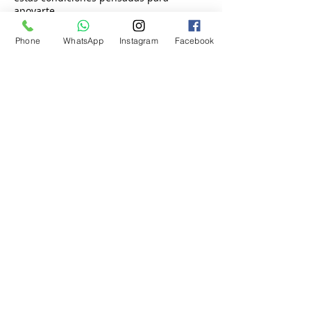
apoyarte.
Phone
WhatsApp
Instagram
Facebook
Contáctanos
866-700-1414
info@seminariosdeinmigracion.com
5501 Stockdale Highway, Bakersfield, CA,
USA